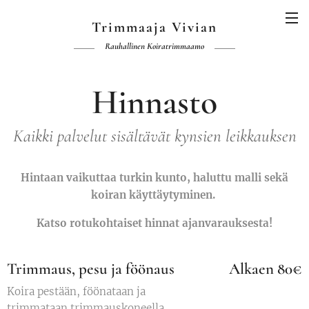
Trimmaaja Vivian
Rauhallinen Koiratrimmaamo
Hinnasto
Kaikki palvelut sisältävät kynsien leikkauksen
Hintaan vaikuttaa turkin kunto, haluttu malli sekä
koiran käyttäytyminen.
Katso rotukohtaiset hinnat ajanvarauksesta!
Trimmaus, pesu ja föönaus
Alkaen 80
€
Koira pestään, föönataan ja
trimmataan trimmauskoneella