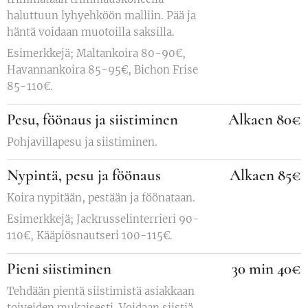
haluttuun lyhyehköön malliin. Pää ja
häntä voidaan muotoilla saksilla.
Esimerkkejä; Maltankoira 80-90€,
Havannankoira 85-95€, Bichon Frise
85-110€.
Pesu, föönaus ja siistiminen
Alkaen 80€
Pohjavillapesu ja siistiminen.
Nypintä, pesu ja föönaus
Alkaen 85€
Koira nypitään, pestään ja föönataan.
Esimerkkejä; Jackrusselinterrieri 90-
110€, Kääpiösnautseri 100-115€.
Pieni siistiminen
30 min 40€
Tehdään pientä siistimistä asiakkaan
toiveiden mukaisesti. Voidaan siistiä